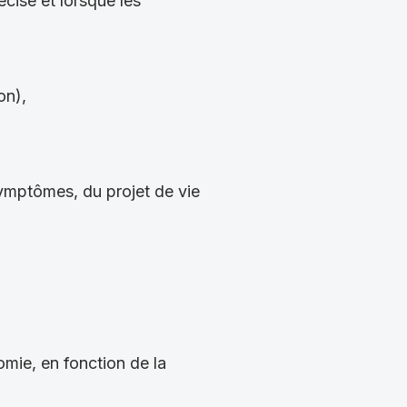
écise et lorsque les
on),
symptômes, du projet de vie
omie, en fonction de la