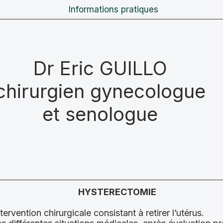
Informations pratiques
Dr Eric GUILLO
chirurgien gynecologue
et senologue
HYSTERECTOMIE
ervention chirurgicale consistant à retirer l’utérus.