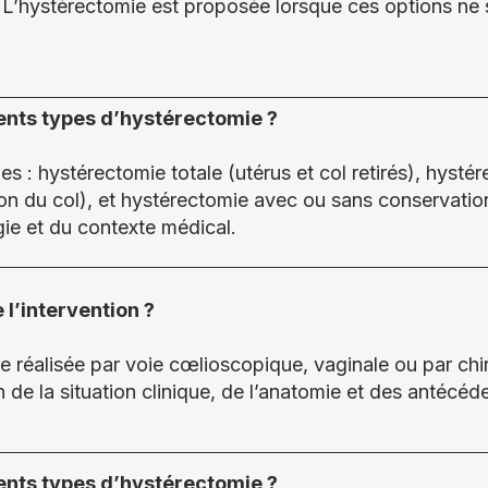
. L’hystérectomie est proposée lorsque ces options ne 
rents types d’hystérectomie ?
mes : hystérectomie totale (utérus et col retirés), hyst
ion du col), et hystérectomie avec ou sans conservatio
ie et du contexte médical.
l’intervention ?
re réalisée par voie cœlioscopique, vaginale ou par chi
n de la situation clinique, de l’anatomie et des antécéd
rents types d’hystérectomie ?