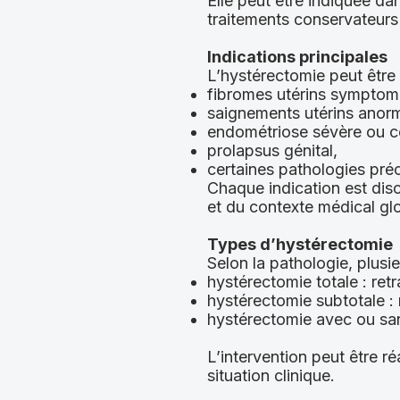
Elle peut être indiquée da
traitements conservateurs
Indications principales
L’hystérectomie peut être
fibromes utérins symptom
saignements utérins anorm
endométriose sévère ou c
prolapsus génital,
certaines pathologies pré
Chaque indication est dis
et du contexte médical glo
Types d’hystérectomie
Selon la pathologie, plusie
hystérectomie totale : retra
hystérectomie subtotale : r
hystérectomie avec ou sans
L’intervention peut être r
situation clinique.