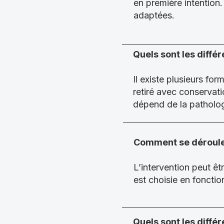
en première intention
adaptées.
Quels sont les diffé
Il existe plusieurs for
retiré avec conservat
dépend de la patholog
Comment se déroule 
L’intervention peut êt
est choisie en fonctio
Quels sont les diffé